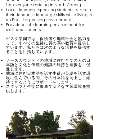
for everyone residing in North County.
Local Japanese-speaking students to retain
their Japanese language skills while living in
an English-speaking environment.
Provide a safe learning environment for
staff and students.
ビスタ学園では、保護者や地域社会と協力を
して、すべての生徒に質の高い教育を提供し
ています。私たちは次のような活動を提供す
ることを目指しています。
ノースカウンティの地域に住む全ての人の日
本語と文化と伝統の知識の維持と進歩を 促
進します。
地域に住む日本語を話す生徒が英語を話す環
境に住んでいる間、その日本語を向上し、維
持できるようにサポートをします。
スタッフと生徒に健康で安全な学習環境を提
供します。