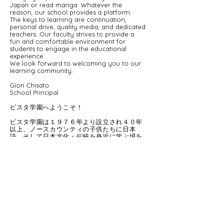
Japan or read manga. Whatever the
reason, our school provides a platform.
The keys to learning are continuation,
personal drive, quality media, and dedicated
teachers. Our faculty strives to provide a
fun and comfortable environment for
students to engage in the educational
experience.
We look forward to welcoming you to our
learning community.
Gion Chisato
School Principal
ビスタ学園へようこそ！
ビスタ学園は１９７６年より設立され４０年
以上、ノースカウンティの子供たちに日本
語、そして日本文化・伝統を身近に学ぶ場を
提供しています。
ビスタ学園に通う生徒たち一人ひとりには、
それぞれの目標があります。「いつか日本へ
行きたい」「マンガを日本語で読めるように
なりたい」など様々です。
日本語学習の鍵は、継続性、目標に向かえる
意欲、質の高い教材や資料、そして、学びを
楽しくしてくれる熱心な先生方と学ぶことだ
と考えます。ビスタ学園では、学ぶ理由は
様々であっても、一つひとつの大切な目標を
叶えるための学習プラットホームを提供しま