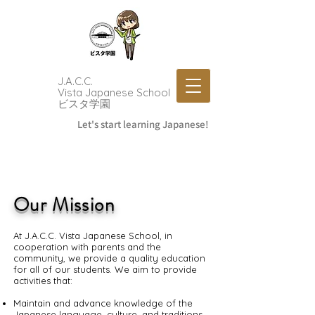
J.A.C.C.
Vista Japanese School
​ビスタ学園
Let's start learning Japanese!
Our Mission
At J.A.C.C. Vista Japanese School, in
cooperation with parents and the
community, we provide a quality education
for all of our students. We aim to provide
activities that:
Maintain and advance knowledge of the
Japanese language, culture, and traditions